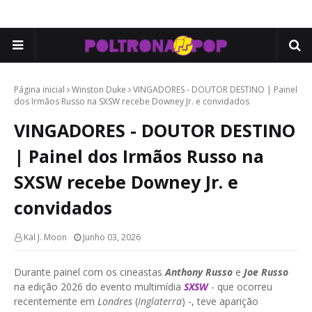
Página inicial
Winston Duke
VINGADORES - DOUTOR DESTINO | Painel
dos Irmãos Russo na SXSW recebe Downey Jr. e convidados
VINGADORES - DOUTOR DESTINO
| Painel dos Irmãos Russo na
SXSW recebe Downey Jr. e
convidados
Kal J. Moon
Junho 03, 2026
Durante painel com os cineastas
Anthony Russo
e
Joe Russo
na edição 2026 do evento multimídia
SXSW
- que ocorreu
recentemente em
Londres
(
Inglaterra
) -, teve aparição