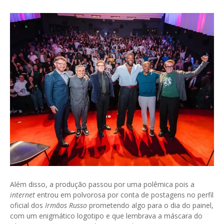
.
Além disso, a produção passou por uma polêmica pois a
internet
entrou em polvorosa por conta de postagens no perfil
oficial dos
Irmãos Russo
prometendo algo para o dia do painel,
com um enigmático logotipo e que lembrava a máscara do