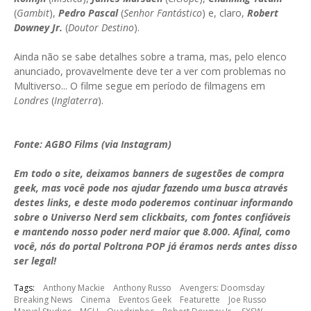
(
Gambit
),
Pedro Pascal
(
Senhor Fantástico
) e, claro,
Robert
Downey Jr.
(
Doutor Destino
).
Ainda não se sabe detalhes sobre a trama, mas, pelo elenco
anunciado, provavelmente deve ter a ver com problemas no
Multiverso... O filme segue em período de filmagens em
Londres
(
Inglaterra
).
Fonte: AGBO Films (via Instagram)
Em todo o site, deixamos banners de sugestões de compra
geek, mas você pode nos ajudar fazendo uma busca através
destes links, e deste modo poderemos continuar informando
sobre o Universo Nerd sem clickbaits, com fontes confiáveis
e mantendo nosso poder nerd maior que 8.000. Afinal, como
você, nós do portal Poltrona POP já éramos nerds antes disso
ser legal!
Tags:
Anthony Mackie
Anthony Russo
Avengers: Doomsday
Breaking News
Cinema
Eventos Geek
Featurette
Joe Russo