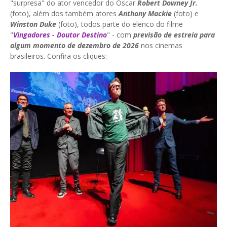
"surpresa" do ator vencedor do Oscar
Robert Downey Jr.
(foto), além dos também atores
Anthony Mackie
(foto) e
Winston Duke
(foto), todos parte do elenco do filme
"
Vingadores - Doutor Destino
" - com
previsão de estreia para
algum momento de dezembro de 2026
nos cinemas
brasileiros. Confira os cliques: