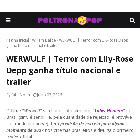
Página inicial
Willem Dafoe
WERWULF | Terror com Lily-Rose Depp
ganha título nacional e trailer
WERWULF | Terror com Lily-Rose
Depp ganha título nacional e
trailer
Kal J. Moon
Julho 03, 2026
O filme "
Werwulf
" se chama, oficialmente, "
Lobis-Homem
" no
Brasil (sim, é sério! - e, pela quantidade de rejeição, é provável
que mude em breve), tem
previsão de estreia para algum
momento de 2027
nos cinemas brasileiros e divulga o primeiro
trailer
oficial.