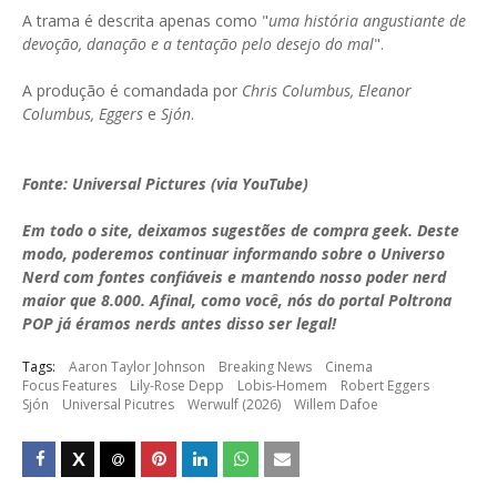
A trama é descrita apenas como "
uma história angustiante de
devoção, danação e a tentação pelo desejo do mal
".
A produção é comandada por
Chris Columbus, Eleanor
Columbus, Eggers
e
Sjón
.
Fonte: Universal Pictures (via YouTube)
Em todo o site, deixamos sugestões de compra geek. Deste
modo, poderemos continuar informando sobre o Universo
Nerd com fontes confiáveis e mantendo nosso poder nerd
maior que 8.000. Afinal, como você, nós do portal Poltrona
POP já éramos nerds antes disso ser legal!
Tags:
Aaron Taylor Johnson
Breaking News
Cinema
Focus Features
Lily-Rose Depp
Lobis-Homem
Robert Eggers
Sjón
Universal Picutres
Werwulf (2026)
Willem Dafoe