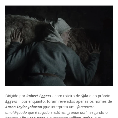
Dirigido por
Robert Eggers
- com roteiro de
Sjón
e do próprio
Eggers
-, por enquanto, foram revelados apenas os nomes de
Aaron Taylor Johnson
(que interpreta um "
fazendeiro
amaldiçoado que é caçado e está em grande dor
", segundo o
diretor),
Lily-Rose Depp
e o veterano
Willem Dafoe
(que