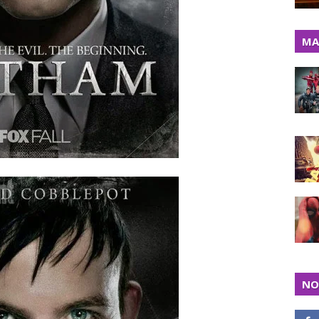
MA
NO