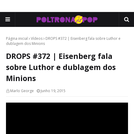
Página inicial
Vídeos
DROPS #372 | Eisenberg fala sobre Luthor e
dublagem dos Minions
DROPS #372 | Eisenberg fala
sobre Luthor e dublagem dos
Minions
Marlo George
Junho 19, 2015