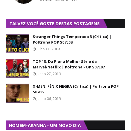
TALVEZ VOCÊ GOSTE DESTAS POSTAGENS
Stranger Things Temporada 3 (Crítica) |
Poltrona POP S07E08
Julho 11, 2019
TOP 13: Da Pior à Melhor Série da
Marvel/Netflix | Poltrona POP S07E07
Junho 27, 2019
X-MEN: FÊNIX NEGRA (Crítica) | Poltrona POP
S07E6
Junho 06, 2019
HOMEM-ARANHA - UM NOVO DIA