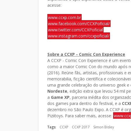
acesse:
www.ccxp.com.br
www.facebook.com/CCXPoficial/
www.twitter.com/CCXPoficial
www.instagram.com/ccxpoficial/
Sobre a CCXP - Comic Con Experience
A CCXP - Comic Con Experience é um evento q
como a maior Comic Con do mundo após re
(2016). Reúne fãs, artistas, profissionais 
memorabilia, ficção científica e colecioná
uma grande celebração do universo geek e d
Nordeste
, edição extra que levou 54 mil p
a
Game XP
, parceria inédita dos organizad
dos games para dentro do festival, e a
CCX
dezembro no São Paulo Expo. A CCXP é org
Piziitoys. Para saber mais, acesse:
www.ccx
Tags:
CCXP
CCXP 2017
Simon Bisley