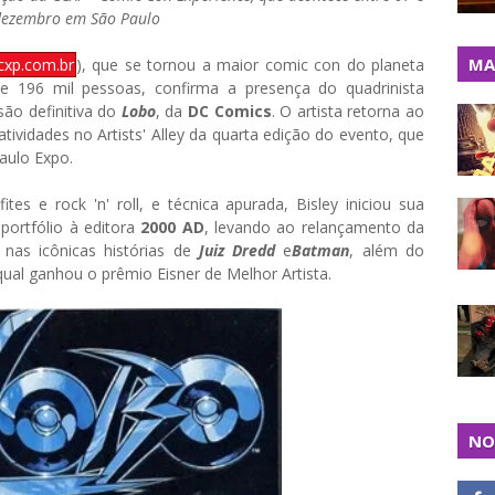
dezembro em São Paulo
MA
xp.com.br
), que se tornou a maior comic con do planeta
e 196 mil pessoas, confirma a presença do quadrinista
são definitiva do
Lobo
, da
DC Comics
. O artista retorna ao
 atividades no Artists' Alley da quarta edição do evento, que
aulo Expo.
es e rock 'n' roll, e técnica apurada, Bisley iniciou sua
portfólio à editora
2000 AD
, levando ao relançamento da
nas icônicas histórias de
Juiz Dredd
e
Batman
,
além do
qual ganhou o prêmio Eisner de Melhor Artista.
NO