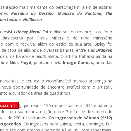
esentação mais marcante do personagem, além de assinar
éries
Patrulha do Destino
,
Monstro do Pântano
,
The
onstantine: Hellblazer
.
a revista
Heavy Metal
. Entre diversos outros projetos, foi o
 Boy
(escrita por Frank Miller) e de uma minissérie
ão com o rock vai além do estilo de sua arte. Bisley foi
 de capa de álbuns de diversas bandas, entre elas
Drunken
ta de uma banda de
death metal
. O artista trabalha ainda na
llo
e
Nick Floyd
, publicada pela
Image Comics
, uma das
marcantes, e seu estilo inconfundível marcou presença na
nova oportunidade de encontro incrível com o artista",
ento e curador da área de quadrinhos.
xp.com.br
), que reuniu 196 mil pessoas em 2016 e bateu o
do, terá sua quarta edição entre 7 e 1o de dezembro de
is de 220 mil visitantes.
Os ingressos de sábado (9/12)
 esgotados.
Os ingressos para quinta, sexta, domingo, Full
pelo site com preços a partir de R$ 89,99. Para saber mais,