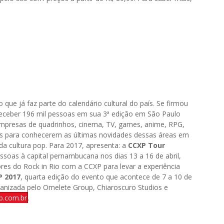
ue já faz parte do calendário cultural do país. Se firmou
ceber 196 mil pessoas em sua 3ª edição em São Paulo
e empresas de quadrinhos, cinema, TV, games, anime, RPG,
veis para conhecerem as últimas novidades dessas áreas em
a cultura pop. Para 2017, apresenta: a
CCXP Tour
essoas à capital pernambucana nos dias 13 a 16 de abril,
ores do Rock in Rio com a CCXP para levar a experiência
P 2017
, quarta edição do evento que acontece de 7 a 10 de
anizada pelo Omelete Group, Chiaroscuro Studios e
p.com.br
.