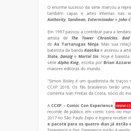
O enorme sucesso da série marcou a repr
também capas e artes internas nas s
Authority
,
Sandman
,
Exterminador
e
John C
Em 1997 passou a contribuir para a lendári
artista de
The Tower Chronicles
,
Bad
de
As
Tartarugas Ninja
. Mas sua relaç
baterista da banda
Kaotika
e assinou a arte
State
,
Danzig
e
Mortal Sin
. Hoje é baixis
série
Alpha King
, escrita por
Brian Azzare
maiores editoras do mundo.
"Simon Bisley é um quadrinista de traços 
CCXP 2016. Os fãs brasileiros terão uma 
comenta Ivan Freitas da Costa, sócio do ev
A
CCXP – Comic Con Experience
(
www.cc
recorde de público em comic cons no mun
2017 no São Paulo Expo e espera receber ma
e pacote para os quatro dias já estão
Experience e Epic Experience estão à venda 