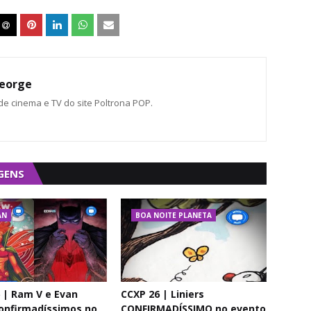
eorge
 de cinema e TV do site Poltrona POP.
GENS
AN
BOA NOITE PLANETA
 | Ram V e Evan
CCXP 26 | Liniers
onfirmadíssimos no
CONFIRMADÍSSIMO no evento