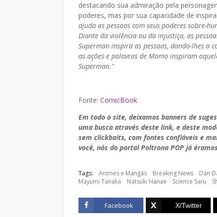
destacando sua admiração pela personage
poderes, mas por sua capacidade de inspira
ajuda as pessoas com seus poderes sobre-hum
Diante da violência ou da injustiça, as pess
Superman inspira as pessoas, dando-lhes a 
as ações e palavras de Momo inspiram aquele
Superman."
Fonte:
ComicBook
Em todo o site, deixamos banners de suge
uma busca através deste link, e deste mo
sem clickbaits, com fontes confiáveis e m
você, nós do portal Poltrona POP já éramos
Tags:
Animes e Mangás
Breaking News
Dan D
Mayumi Tanaka
Natsuki Hanae
Science Saru
S
Facebook