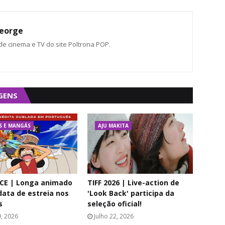
eorge
 de cinema e TV do site Poltrona POP.
GENS
S E MANGÁS
AJU MAKITA
CE | Longa animado
TIFF 2026 | Live-action de
data de estreia nos
'Look Back' participa da
s
seleção oficial!
9, 2026
Julho 22, 2026