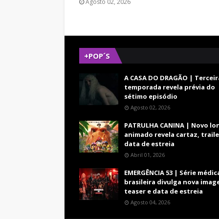
Agosto 02, 2026
+POP´S
A CASA DO DRAGÃO | Terceir
temporada revela prévia do
sétimo episódio
Agosto 02, 2026
PATRULHA CANINA | Novo lo
animado revela cartaz, traile
data de estreia
Abril 01, 2026
EMERGÊNCIA 53 | Série médic
brasileira divulga nova imag
teaser e data de estreia
Agosto 04, 2026