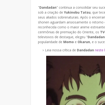
"
Dandadan
" continua a consolidar seu su
sob a criação de
Yukinobu Tatsu
, que tec
seus aliados sobrenaturais. Após o encerr
shonen aguardam ansiosamente o retorno d
reconhecida como o maior anime estreante
cerimônias de premiação do Oriente, os
TV
televisivos de destaque, elegeu "
Dandadan
popularidade de
Momo
e
Okarun
, e o suc
Leia nossa crítica de
Dandadan
neste l