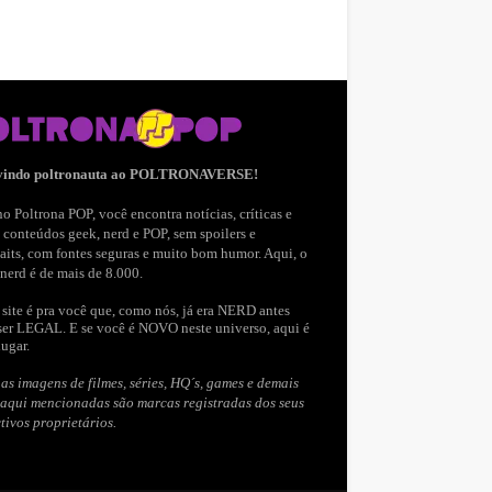
vindo poltronauta ao POLTRONAVERSE!
o Poltrona POP, você encontra notícias, críticas e
 conteúdos geek, nerd e POP, sem spoilers e
aits, com fontes seguras e muito bom humor. Aqui, o
nerd é de mais de 8.000.
site é pra você que, como nós, já era NERD antes
ser LEGAL. E se você é NOVO neste universo, aqui é
lugar.
as imagens de filmes, séries, HQ´s, games e demais
 aqui mencionadas são marcas registradas dos seus
tivos proprietários.