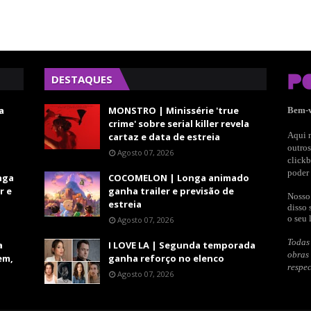
DESTAQUES
a
MONSTRO | Minissérie 'true
Bem-
crime' sobre serial killer revela
Aqui n
cartaz e data de estreia
outros
Agosto 07, 2026
clickb
poder 
nga
COCOMELON | Longa animado
r e
ganha trailer e previsão de
Nosso 
estreia
disso 
o seu 
Agosto 07, 2026
Todas 
a
I LOVE LA | Segunda temporada
obras
em,
ganha reforço no elenco
respec
Agosto 07, 2026