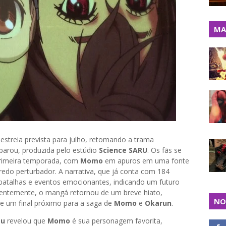
MA
 estreia prevista para julho, retomando a trama
parou, produzida pelo estúdio
Science SARU
. Os fãs se
primeira temporada, com
Momo
em apuros em uma fonte
do perturbador. A narrativa, que já conta com 184
batalhas e eventos emocionantes, indicando um futuro
entemente, o mangá retornou de um breve hiato,
NO
e um final próximo para a saga de
Momo
e
Okarun
.
su
revelou que
Momo
é sua personagem favorita,