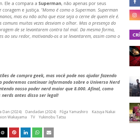
m. Ele a compara a
Superman
, não apenas por seus
r coragem e justiça.
"Momo é como o Superman. Superman
anos, mas eu não acho que esse seja o cerne de quem ele é.
oas comuns muitas vezes desviam o olhar. Mas a presença do
coragem de se levantarem contra tal mal. Da mesma forma,
CR
s ao seu redor, motivando-os a se levantarem, assim como o
stões de compra geek, mas você pode nos ajudar fazendo
do poderemos continuar informando sobre o Universo Nerd
antendo nosso poder nerd maior que 8.000. Afinal, como
 nerds antes disso ser legal!
a Dan (2024)
Dandadan (2024)
Fûga Yamashiro
Kazuya Nakai
hion Wakayama
TV
Yukinobu Tatsu