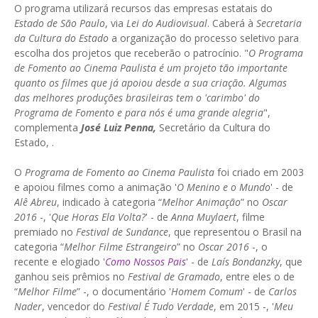
O programa utilizará recursos das empresas estatais do
Estado de São Paulo
, via
Lei do Audiovisual
. Caberá à
Secretaria
da Cultura do Estado
a organização do processo seletivo para
escolha dos projetos que receberão o patrocínio. "
O Programa
de Fomento ao Cinema Paulista é um projeto tão importante
quanto os filmes que já apoiou desde a sua criação. Algumas
das melhores produções brasileiras tem o 'carimbo' do
Programa de Fomento e para nós é uma grande alegria
",
complementa
José Luiz Penna,
Secretário da Cultura do
Estado, .
O
Programa de Fomento ao Cinema Paulista
foi criado em 2003
e apoiou filmes como a animação '
O Menino e o Mundo
' - de
Alê Abreu
, indicado à categoria “
Melhor Animação
” no
Oscar
2016
-, '
Que Horas Ela Volta?
' - de
Anna Muylaert
, filme
premiado no
Festival de Sundance
, que representou o Brasil na
categoria “
Melhor Filme Estrangeiro
” no
Oscar 2016
-, o
recente e elogiado '
Como Nossos Pais
' - de
Laís Bondanzky
, que
ganhou seis prêmios no
Festival de Gramado
, entre eles o de
“
Melhor Filme
” -, o documentário '
Homem Comum
' - de
Carlos
Nader
, vencedor do
Festival É Tudo Verdade
, em 2015 -, '
Meu