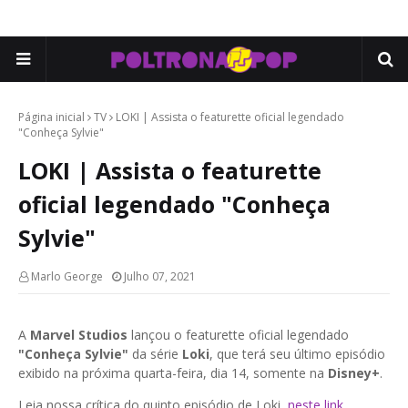
Página inicial
TV
LOKI | Assista o featurette oficial legendado
"Conheça Sylvie"
LOKI | Assista o featurette
oficial legendado "Conheça
Sylvie"
Marlo George
Julho 07, 2021
A
Marvel Studios
lançou o featurette oficial legendado
"Conheça Sylvie"
da série
Loki
, que terá seu último episódio
exibido na próxima quarta-feira, dia 14, somente na
Disney+
.
Leia nossa crítica do quinto episódio de Loki,
neste link
.