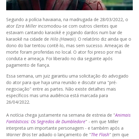
Segundo a polícia havaiana, na madrugada de 28/03/2022, o
ator
Ezra Miller
incomodou-se com outros clientes que
estavam cantando karaokê e jogando dardos num bar de
karaokê na cidade de
Hilo (Hawaii)
. O relatório diz ainda que o
dono do bar tentou contê-lo, mas sem sucesso. Ameaças de
morte foram proferidas no local. O ator foi preso por má
conduta e ameaça. Foi liberado no dia seguinte após
pagamento de fiança.
Essa semana, um juiz garantiu uma solicitação do advogado
do ator para que haja uma reunião e discutir uma "pré-
negociação" entre as partes. Não existe detalhes mais
específicos mas uma audiência está marcada para
26/04/2022.
A notícia chega justamente na semana de estreia de "
Animais
Fantásticos: Os Segredos de Dumbledore
" - em que Miller
interpreta um importante personagem - e também após a
Warner Bros
ter adiado o lançamento de "
The Flash
" (em que