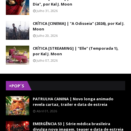
Dia", por Kal J. Moon
Julho 31, 2026
CRÍTICA [CINEMA] | "A Odisseia" (2026), por Kal J.
Moon
Julho 20, 2026
CRÍTICA [STREAMING] | "Elle" (Temporada 1),
por Kal J. Moon
Julho 07, 2026
+POP´S
PATRULHA CANINA | Novo longa animado
revela cartaz, trailer e data de estreia
Abril 01, 2026
EMERGÊNCIA 53 | Série médica brasileira
divulga nova imagem, teaser e data de estreia