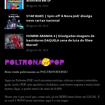
acontece em SP
Agosto 09, 2026
STAR WARS | Spin-off 'A Nona Jedi' divulga
novo cartaz nacional
Agosto 08, 2026
HOMEM-ARANHA 4 | Divulgadas imagens de
bastidores DAQUELA cena de luta do filme
Marvel!
Agosto 08, 2026
Bem-vindo poltronauta ao POLTRONAVERSE!
Aqui no Poltrona POP, você encontra notícias, críticas e outros conteúdos
geek, nerd e POP, sem spoilers e clickbaits, com fontes seguras e muito bom
humor. Aqui, o poder nerd é de mais de 8.000.
Nosso site é pra você que, como nós, já era NERD antes disso ser LEGAL. E
se você é NOVO neste universo, aqui é o seu lugar.