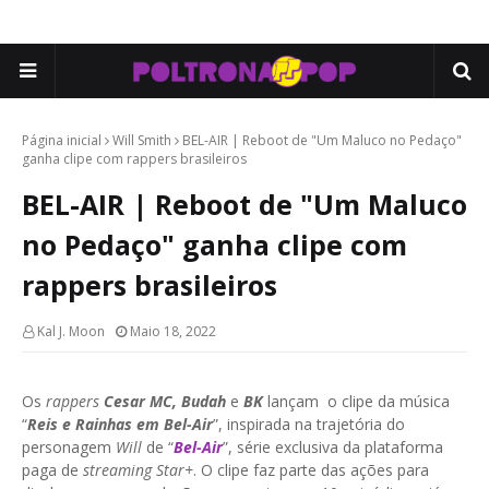
Página inicial
Will Smith
BEL-AIR | Reboot de "Um Maluco no Pedaço"
ganha clipe com rappers brasileiros
BEL-AIR | Reboot de "Um Maluco
no Pedaço" ganha clipe com
rappers brasileiros
Kal J. Moon
Maio 18, 2022
Os
rappers
Cesar MC, Budah
e
BK
lançam o clipe da música
“
Reis e Rainhas em Bel-Air
”, inspirada na trajetória do
personagem
Will
de “
Bel-Air
”, série exclusiva da plataforma
paga de
streaming Star+
. O clipe faz parte das ações para