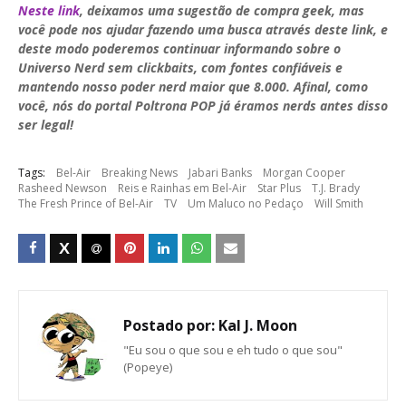
Neste link
, deixamos uma sugestão de compra geek, mas
você pode nos ajudar fazendo uma busca através deste link, e
deste modo poderemos continuar informando sobre o
Universo Nerd sem clickbaits, com fontes confiáveis e
mantendo nosso poder nerd maior que 8.000. Afinal, como
você, nós do portal Poltrona POP já éramos nerds antes disso
ser legal!
Tags:
Bel-Air
Breaking News
Jabari Banks
Morgan Cooper
Rasheed Newson
Reis e Rainhas em Bel-Air
Star Plus
T.J. Brady
The Fresh Prince of Bel-Air
TV
Um Maluco no Pedaço
Will Smith
Postado por:
Kal J. Moon
"Eu sou o que sou e eh tudo o que sou"
(Popeye)