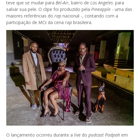
teve que se mudar para
Bel-Air
, bairro de
Los Angeles
. para
salvar sua pele. O clipe foi produzido pela
Pineapple
- uma das
maiores referências do
rap
nacional -, contando com a
participação de
MCs
da cena
rap
brasileira.
O lançamento ocorreu durante a
live
do
podcast Podpah
em