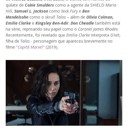
quilate de
Cobie Smulders
como a agente da SHIELD
Maria
Hill
,
Samuel L. Jackson
como
Nick Fury
e
Ben
Mendelsohn
como o
skrull Talos
– além de
Olivia Colman,
Emilia Clarke
e
Kingsley Ben-Adir
.
Don Cheadle
também está
na série, reprisando seu papel como o
Coronel James Rhodes
.
Recentemente, foi revelado que
Emilia Clarke
interpreta
G’iah
,
filha de
Talos
- personagem que apareceu brevemente no
filme "
Capitã Marvel
" (2019).