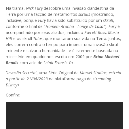
Na trama,
Nick Fury
descobre uma invasão clandestina da
Terra por uma facção de metamorfos
skrulls
(mostrando,
inclusive, porque
Fury
havia sido substituído por um
skrull
,
conforme o final de "
Homem-Aranha - Longe de Casa
").
Fury
é
acompanhado por seus aliados, incluindo
Everett Ross, Maria
Hill
e os skrull
Talos
, que montaram sua vida na Terra. Juntos,
eles correm contra o tempo para impedir uma invasão skrull
iminente e salvar a humanidade - e é livremente baseada na
minissérie em quadrinhos escrita em 2009 por
Brian Michael
Bendis
com arte de
Leinil Francis Yu
.
"Invasão Secreta",
uma Série Original da
Marvel Studios
,
estreia
a partir de 21/06/2023
na plataforma paga de
streaming
Disney+
.
Confira: