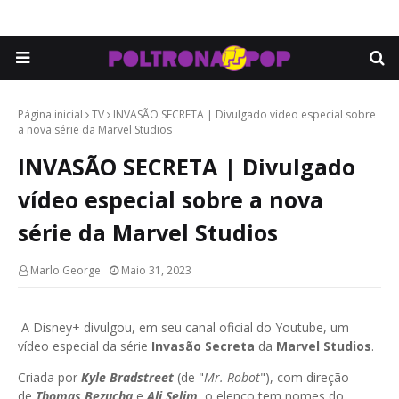
Página inicial
TV
INVASÃO SECRETA | Divulgado vídeo especial sobre
a nova série da Marvel Studios
INVASÃO SECRETA | Divulgado
vídeo especial sobre a nova
série da Marvel Studios
Marlo George
Maio 31, 2023
A Disney+ divulgou, em seu canal oficial do Youtube, um
vídeo especial da série
Invasão Secreta
da
Marvel Studios
.
Criada por
Kyle Bradstreet
(de "
Mr. Robot
"), com direção
de
Thomas Bezucha
e
Ali Selim
, o elenco tem nomes do