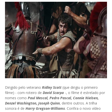
Dirigido pelo veterano
Ridley Scott
(que dirigiu o primeiro
filme) - com roteiro de
David Scarpa
-, o filme é estrelado por
nomes como
Paul Mescal, Pedro Pascal, Connie Nielsen,
Denzel Washington, Joseph Quinn
, dentre outros. A trilha
sonora é de
Harry Gregson-Williams
. Confira o novo vídeo