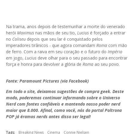
Na trama, anos depois de testemunhar a morte do venerado
herói
Maximus
nas mãos de seu tio,
Lucius
é forçado a entrar
no
Coliseu
depois que seu lar é conquistado pelos
imperadores tirânicos - que agora comandam
Roma
com mão
de ferro. Com a raiva em seu coração e o futuro do
Império
em jogo,
Lucius
deve olhar para o seu passado para encontrar
força e honra para devolver a glória de
Roma
ao seu povo.
Fonte: Paramount Pictures (via Facebook)
Em todo o site, deixamos sugestões de compra geek. Deste
modo, poderemos continuar informando sobre o Universo
Nerd com fontes confiáveis e mantendo nosso poder nerd
maior que 8.000. Afinal, como você, nós do portal Poltrona
POP já éramos nerds antes disso ser legal!
Tags:
Breaking News
Cinema
Connie Nielsen