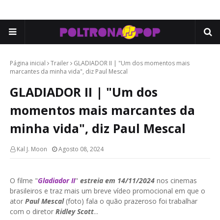
Página inicial
Trailer
GLADIADOR II | "Um dos momentos mais
marcantes da minha vida", diz Paul Mescal
GLADIADOR II | "Um dos
momentos mais marcantes da
minha vida", diz Paul Mescal
Kal J. Moon
Agosto 08, 2024
O filme "
Gladiador II
"
estreia em 14/11/2024
nos cinemas
brasileiros e traz mais um breve vídeo promocional em que o
ator
Paul Mescal
(foto) fala o quão prazeroso foi trabalhar
com o diretor
Ridley Scott
...