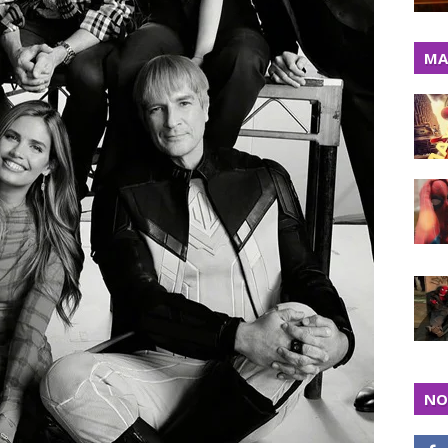
MA
NO