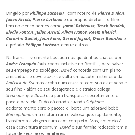
Dirigido por
Philippe Lacheau
- com roteiro de
Pierre Dudan,
Julien Arruti, Pierre Lacheau
e do próprio diretor -, o filme
tem no elenco nomes como
Jamel Debbouze, Tarek Boudali,
Elodie Fontan, Julien Arruti, Alban Ivanov, Reem Kherici,
Corentin Guillot, Jean Reno, Gérard Jugnot, Didier Bourdon
e
o próprio
Philippe Lacheau
, dentre outros.
Na trama - livremente baseada nos quadrinhos criados por
André Franquin
(publicados inclusive no Brasil) -, para salvar
seu emprego no zoológico,
David
concorda com um plano
arriscado: ele deve trazer de volta um pacote misterioso da
América do Sul
mas acaba num cruzeiro com sua ex-esposa e
seu filho - além de seu desajeitado e distraído colega
Stéphane
, que
David
usa para transportar secretamente o
pacote para ele. Tudo dá errado quando
Stéphane
acidentalmente abre o pacote e liberta um adorável bebê
Marsupilami,
uma criatura rara e valiosa que, rapidamente,
transforma a viagem num caos completo. Mas, em meio à
essa desventura incomum,
David
e sua família redescobrem a
força de seus laços familiares.