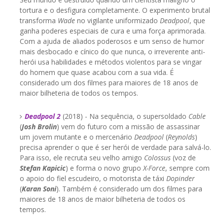
tortura e o desfigura completamente. O experimento brutal
transforma
Wade
no vigilante uniformizado
Deadpool
, que
ganha poderes especiais de cura e uma força aprimorada.
Com a ajuda de aliados poderosos e um senso de humor
mais desbocado e cínico do que nunca, o irreverente anti-
herói usa habilidades e métodos violentos para se vingar
do homem que quase acabou com a sua vida. É
considerado um dos filmes para maiores de 18 anos de
maior bilheteria de todos os tempos.
Deadpool 2
(2018) - Na sequência, o supersoldado
Cable
(
Josh Brolin
) vem do futuro com a missão de assassinar
um jovem mutante e o mercenário
Deadpool
(
Reynolds
)
precisa aprender o que é ser herói de verdade para salvá-lo.
Para isso, ele recruta seu velho amigo
Colossus
(voz de
Stefan Kapicic
) e forma o novo grupo
X-Force
, sempre com
o apoio do fiel escudeiro, o motorista de táxi
Dopinder
(
Karan Soni
). Também é considerado um dos filmes para
maiores de 18 anos de maior bilheteria de todos os
tempos.