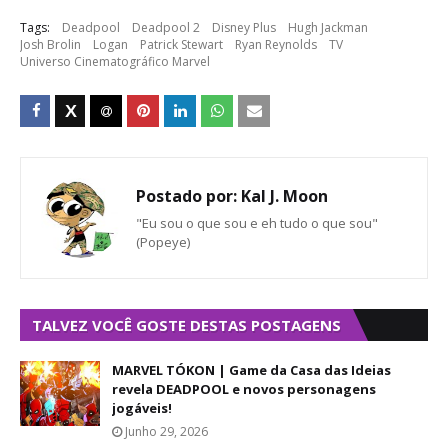
Tags:
Deadpool
Deadpool 2
Disney Plus
Hugh Jackman
Josh Brolin
Logan
Patrick Stewart
Ryan Reynolds
TV
Universo Cinematográfico Marvel
Postado por:
Kal J. Moon
"Eu sou o que sou e eh tudo o que sou"
(Popeye)
TALVEZ VOCÊ GOSTE DESTAS POSTAGENS
MARVEL TÓKON | Game da Casa das Ideias
revela DEADPOOL e novos personagens
jogáveis!
Junho 29, 2026