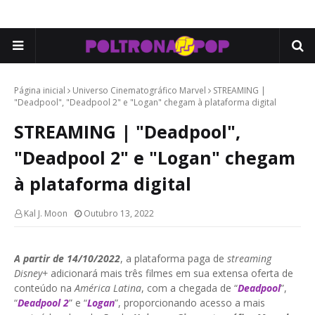
Página inicial
Universo Cinematográfico Marvel
STREAMING |
"Deadpool", "Deadpool 2" e "Logan" chegam à plataforma digital
STREAMING | "Deadpool",
"Deadpool 2" e "Logan" chegam
à plataforma digital
Kal J. Moon
Outubro 13, 2022
A partir de 14/10/2022
, a plataforma paga de
streaming
Disney+
adicionará mais três filmes em sua extensa oferta de
conteúdo na
América Latina
, com a chegada de “
Deadpool
”,
“
Deadpool 2
” e “
Logan
”, proporcionando acesso a mais