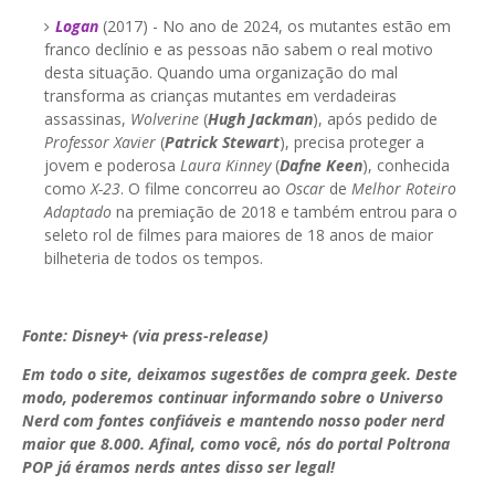
Logan
(2017) - No ano de 2024, os mutantes estão em
franco declínio e as pessoas não sabem o real motivo
desta situação. Quando uma organização do mal
transforma as crianças mutantes em verdadeiras
assassinas,
Wolverine
(
Hugh Jackman
), após pedido de
Professor Xavier
(
Patrick Stewart
), precisa proteger a
jovem e poderosa
Laura Kinney
(
Dafne Keen
), conhecida
como
X-23
. O filme concorreu ao
Oscar
de
Melhor Roteiro
Adaptado
na premiação de 2018 e também entrou para o
seleto rol de filmes para maiores de 18 anos de maior
bilheteria de todos os tempos.
Fonte: Disney+ (via press-release)
Em todo o site, deixamos sugestões de compra geek. Deste
modo, poderemos continuar informando sobre o Universo
Nerd com fontes confiáveis e mantendo nosso poder nerd
maior que 8.000. Afinal, como você, nós do portal Poltrona
POP já éramos nerds antes disso ser legal!