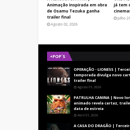
Animação inspirada em obra
já tem 
de Osamu Tezuka ganha
cinema
trailer final
Julho 2
Agosto 02, 2026
+POP´S
OPERAÇÃO - LIONESS | Tercei
temporada divulga novo car
trailer final
Agosto 01, 2026
PATRULHA CANINA | Novo lo
animado revela cartaz, traile
data de estreia
Abril 01, 2026
A CASA DO DRAGÃO | Terceir