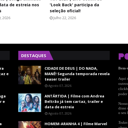
data de estreia nos
'Look Back' participa da
s
seleção oficial!
9, 2026
Julho 22, 2026
DESTAQUES
ra
CIDADE DE DEUS | DO NADA,
Bem-
taz e
MANÉ! Segunda temporada revela
Aqui n
teaser trailer
outros
Agosto 07, 2026
clickb
poder 
nga
ANTÁRTIDA | Filme com Andrea
r e
Beltrão já tem cartaz, trailer e
Nosso 
data de estreia
disso 
o seu 
Agosto 07, 2026
Todas 
a
HOMEM-ARANHA 4 | Filme Marvel
obras