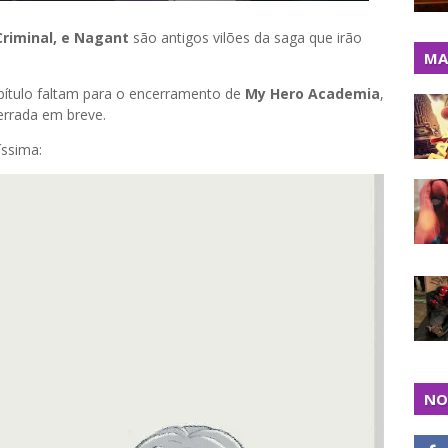
Criminal, e Nagant
são antigos vilões da saga que irão
MA
ítulo faltam para o encerramento de
My Hero Academia
,
cerrada em breve.
íssima:
NO