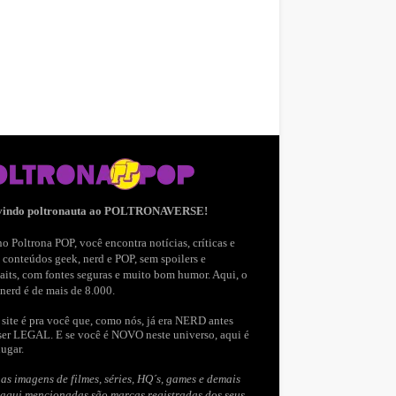
vindo poltronauta ao POLTRONAVERSE!
o Poltrona POP, você encontra notícias, críticas e
 conteúdos geek, nerd e POP, sem spoilers e
aits, com fontes seguras e muito bom humor. Aqui, o
nerd é de mais de 8.000.
site é pra você que, como nós, já era NERD antes
ser LEGAL. E se você é NOVO neste universo, aqui é
lugar.
as imagens de filmes, séries, HQ´s, games e demais
 aqui mencionadas são marcas registradas dos seus