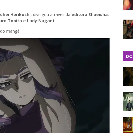
ohei Horikoshi
, divulgou através da
editora Shueisha
,
uro Tobita e Lady Nagant
.
 do mangá.
DC