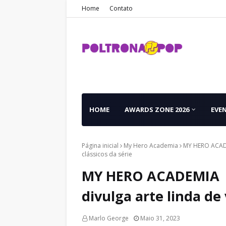
Home
Contato
HOME
AWARDS ZONE 2026
EVE
Página inicial
My Hero Academia
MY HERO ACADEM
clássicos da série
MY HERO ACADEMIA |
divulga arte linda de 
Marlo George
Maio 31, 2023