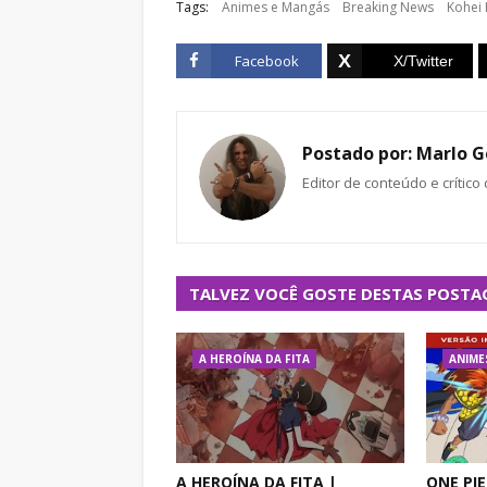
Tags:
Animes e Mangás
Breaking News
Kohei 
Facebook
Postado por:
Marlo G
Editor de conteúdo e crítico
TALVEZ VOCÊ GOSTE DESTAS POSTA
A HEROÍNA DA FITA
ANIME
A HEROÍNA DA FITA |
ONE PIE