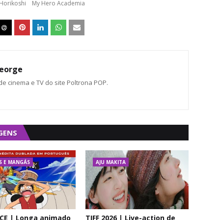
Horikoshi
My Hero Academia
eorge
 de cinema e TV do site Poltrona POP.
GENS
S E MANGÁS
AJU MAKITA
CE | Longa animado
TIFF 2026 | Live-action de