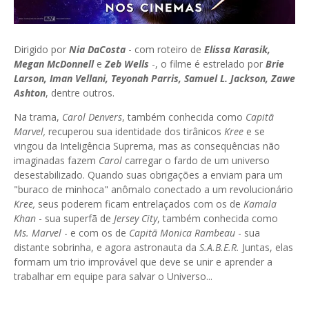
Dirigido por
Nia DaCosta
- com roteiro de
Elissa Karasik,
Megan McDonnell
e
Zeb Wells
-, o filme é estrelado por
Brie
Larson, Iman Vellani, Teyonah Parris, Samuel L. Jackson, Zawe
Ashton
, dentre outros.
Na trama,
Carol Denvers
, também conhecida como
Capitã
Marvel,
recuperou sua identidade dos tirânicos
Kree
e se
vingou da Inteligência Suprema, mas as consequências não
imaginadas fazem
Carol
carregar o fardo de um universo
desestabilizado. Quando suas obrigações a enviam para um
"buraco de minhoca" anômalo conectado a um revolucionário
Kree,
seus poderem ficam entrelaçados com os de
Kamala
Khan
- sua superfã de
Jersey City
, também conhecida como
Ms. Marvel
- e com os de
Capitã Monica Rambeau
- sua
distante sobrinha, e agora astronauta da
S.A.B.E.R.
Juntas, elas
formam um trio improvável que deve se unir e aprender a
trabalhar em equipe para salvar o Universo...