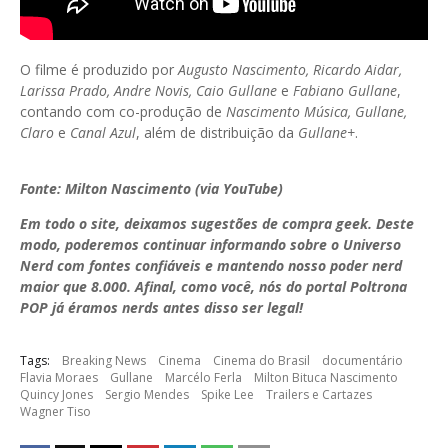
O filme é produzido por
Augusto Nascimento, Ricardo Aidar,
Larissa Prado, Andre Novis, Caio Gullane
e
Fabiano Gullane
,
contando com co-produção de
Nascimento Música, Gullane,
Claro
e
Canal Azul
, além de distribuição da
Gullane+
.
Fonte: Milton Nascimento (via YouTube)
Em todo o site, deixamos sugestões de compra geek. Deste
modo, poderemos continuar informando sobre o Universo
Nerd com fontes confiáveis e mantendo nosso poder nerd
maior que 8.000. Afinal, como você, nós do portal Poltrona
POP já éramos nerds antes disso ser legal!
Tags:
Breaking News
Cinema
Cinema do Brasil
documentário
Flavia Moraes
Gullane
Marcélo Ferla
Milton Bituca Nascimento
Quincy Jones
Sergio Mendes
Spike Lee
Trailers e Cartazes
Wagner Tiso