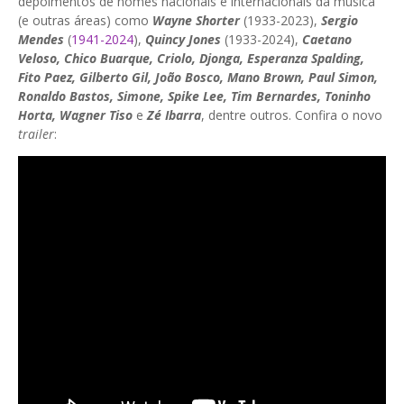
depoimentos de nomes nacionais e internacionais da música
(e outras áreas) como
Wayne Shorter
(1933-2023),
Sergio
Mendes
(
1941-2024
),
Quincy Jones
(1933-2024),
Caetano
Veloso, Chico Buarque, Criolo, Djonga, Esperanza Spalding,
Fito Paez, Gilberto Gil, João Bosco, Mano Brown, Paul Simon,
Ronaldo Bastos, Simone, Spike Lee, Tim Bernardes, Toninho
Horta, Wagner Tiso
e
Zé Ibarra
, dentre outros. Confira o novo
trailer
: