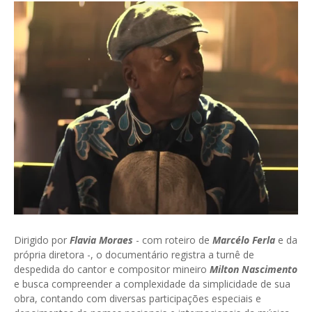
Dirigido por
Flavia Moraes
- com roteiro de
Marcélo Ferla
e da
própria diretora -, o documentário registra a turnê de
despedida do cantor e compositor mineiro
Milton Nascimento
e busca compreender a complexidade da simplicidade de sua
obra, contando com diversas participações especiais e